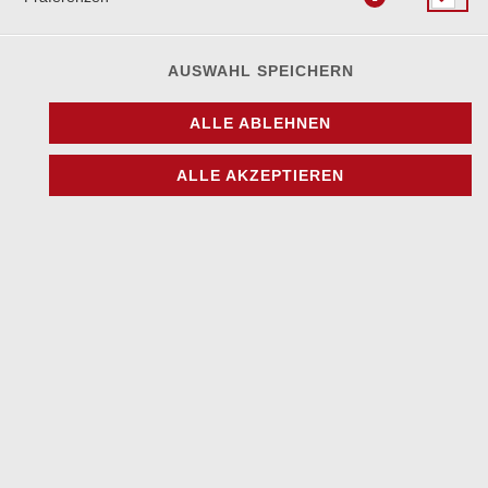
AUSWAHL SPEICHERN
mit Rucola, Römer Salat, Tomaten, roten Zwiebeln und
Granatapfelmarinade
ALLE ABLEHNEN
8,90 € *
ALLE AKZEPTIEREN
* Die Preise können nach Auswahl des Stores variieren.
© 2026
Casalot Restaurant
Impressum
Datenschutz
Datenschutzeinstellungen
Barrierefreiheit
AGB
Lieferdienstsoftware und Webshop von
SIDES