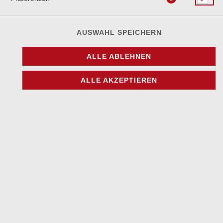
Kalb Spieß vom Kalbrücken, mit Baby-Kartoffel, Knoblauch-
Creme und Sumach-marinierten Zwiebeln
AUSWAHL SPEICHERN
25,90 € *
ALLE ABLEHNEN
* Die Preise können nach Auswahl des Stores variieren.
ALLE AKZEPTIEREN
© 2026
Casalot Restaurant
Impressum
Datenschutz
Datenschutzeinstellungen
Barrierefreiheit
AGB
Lieferdienstsoftware und Webshop von
SIDES