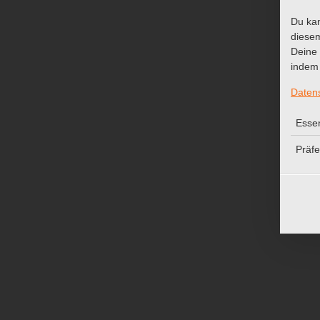
Du kan
diesem
Deine 
indem 
Fadentei
Daten
Essen
Präf