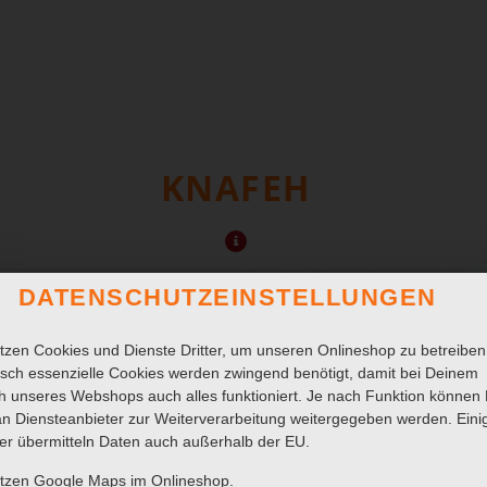
KNAFEH
DATENSCHUTZEINSTELLUNGEN
tzen Cookies und Dienste Dritter, um unseren Onlineshop zu betreiben
sch essenzielle Cookies werden zwingend benötigt, damit bei Deinem
 unseres Webshops auch alles funktioniert. Je nach Funktion können
n Diensteanbieter zur Weiterverarbeitung weitergegeben werden. Eini
er übermitteln Daten auch außerhalb der EU.
utzen Google Maps im Onlineshop.