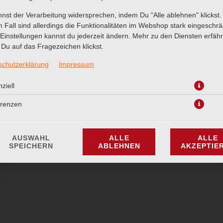
nst der Verarbeitung widersprechen, indem Du "Alle ablehnen" klickst.
 Fall sind allerdings die Funktionalitäten im Webshop stark eingeschrä
Einstellungen kannst du jederzeit ändern. Mehr zu den Diensten erfähr
Du auf das Fragezeichen klickst.
g geröstet mit süßem Akkawi-Käse, garniert mit Pistazien und Orange
schutzerklärung
Impressum
10,90 € *
ziell
* Die Preise können nach Auswahl des Stores variieren.
erenzen
AUSWAHL
ALLE
ALLE
SPEICHERN
ABLEHNEN
AKZEPTIE