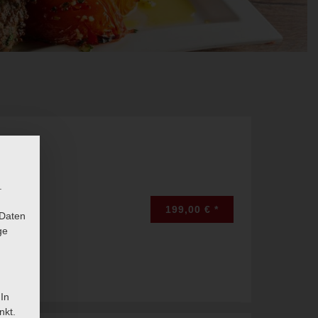
.
199,00 € *
 Daten
ge
 In
nkt.