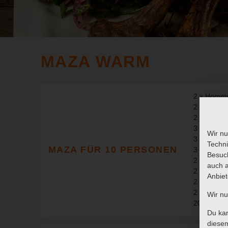
MAZA WARM
2 x Homm
2 x Muha
2 x Laban 
3 x Falafel
Wir nu
3 x Sambo
Techni
MAZA FÜR 10 PERSONEN
3 x Sambo
Besuch
2 x Bagag
auch a
2 x Warak
Anbiet
2 x Taboul
2 x Fattus
Wir n
20 Stück B
Du kan
diesem