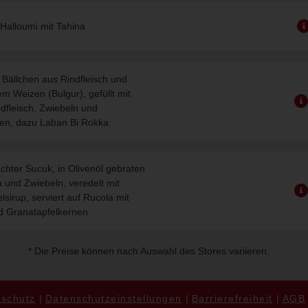
 Halloumi mit Tahina
te Bällchen aus Rindfleisch und
 Weizen (Bulgur), gefüllt mit
dfleisch, Zwiebeln und
en, dazu Laban Bi Rokka
ter Sucuk, in Olivenöl gebraten
a und Zwiebeln, veredelt mit
lsirup, serviert auf Rucola mit
d Granatapfelkernen
* Die Preise können nach Auswahl des Stores variieren.
schutz
Datenschutzeinstellungen
Barrierefreiheit
AGB