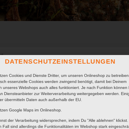
us
DATENSCHUTZEINSTELLUNGEN
mara
bi Rokka
tzen Cookies und Dienste Dritter, um unseren Onlineshop zu betreiben
usek mit Käse
sch essenzielle Cookies werden zwingend benötigt, damit bei Deinem
usek mit Hähnchen
 unseres Webshops auch alles funktioniert. Je nach Funktion können
anudsch
n Diensteanbieter zur Weiterverarbeitung weitergegeben werden. Eini
-Inab
er übermitteln Daten auch außerhalb der EU.
eh
ch
utzen Google Maps im Onlineshop.
rot
nst der Verarbeitung widersprechen, indem Du "Alle ablehnen" klickst.
 Fall sind allerdings die Funktionalitäten im Webshop stark eingeschrä