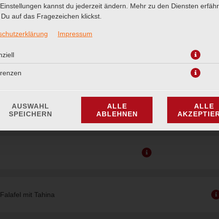
Einstellungen kannst du jederzeit ändern. Mehr zu den Diensten erfähr
teten Mandelkernen
Du auf das Fragezeichen klickst.
schutzerklärung
Impressum
 zarten Streifen von der
ziell
, Zwiebeln und gerösteten
nen
erenzen
AUSWAHL
ALLE
ALLE
teten Mandelkernen
SPEICHERN
ABLEHNEN
AKZEPTIE
Falafel mit Tahina